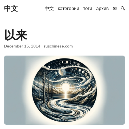
中文
中文
категории
теги
архив
✉
🔍
以来
December 15, 2014
· ruschinese.com