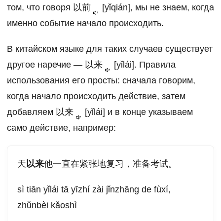
том, что говоря
以前
[yǐqián], мы не знаем, когда
именно событие начало происходить.
В китайском языке для таких случаев существует
другое наречие —
以来
[yǐlái]. Правила
использования его просты: сначала говорим,
когда начало происходить действие, затем
добавляем
以来
[yǐlái] и в конце указываем
само действие, например:
天
以来
他一直在紧张地复习，准备考试。
sì tiān yǐlái tā yīzhí zài jǐnzhāng de fùxí,
zhǔnbèi kǎoshì