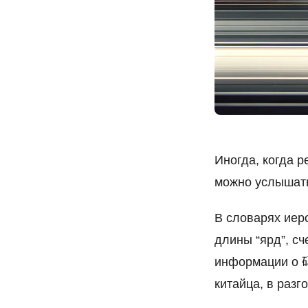
Иногда, когда р
можно услышат
В словарях ие
длины “ярд”, сч
информации о
китайца, в разг