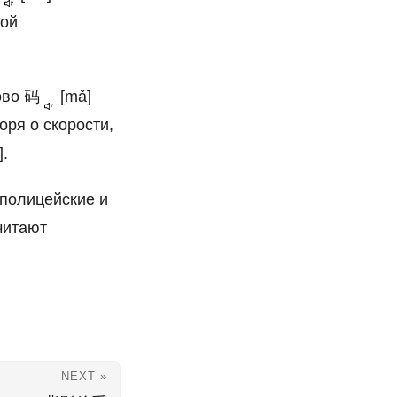
бой
ово
码
[mǎ]
оря о скорости,
.
 полицейские и
читают
NEXT »