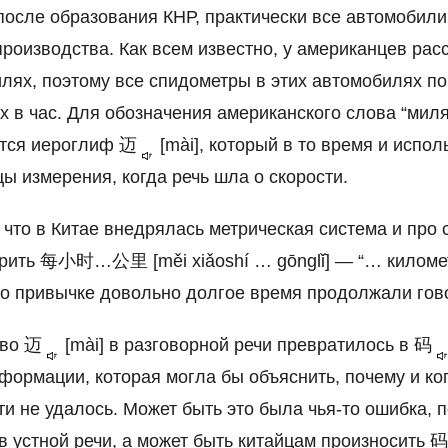
после образования КНР, практически все автомобили
производства. Как всем известно, у американцев рас
илях, поэтому все спидометры в этих автомобилях п
х в час. Для обозначения американского слова “миля
ется иероглиф
迈
[mài], который в то время и испол
ы измерения, когда речь шла о скорости.
 что в Китае внедрялась метрическая система и про 
рить 每小时…公里 [měi xiǎoshí … gōnglǐ] — “… километ
о привычке довольно долгое время продолжали го
ово
迈
[mài] в разговорной речи превратилось в
码
формации, которая могла бы объяснить, почему и ког
и не удалось. Может быть это была чья-то ошибка, 
в устной речи, а может быть китайцам произносить