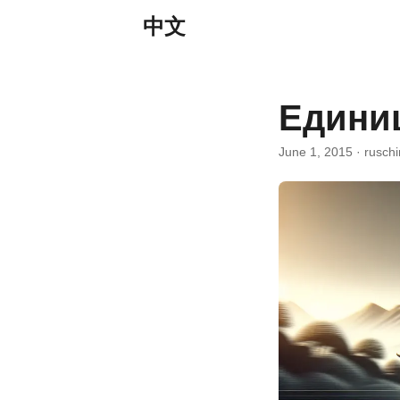
中文
Едини
June 1, 2015
· rusch