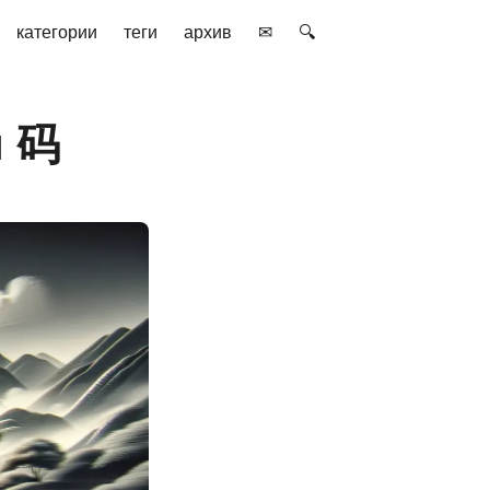
категории
теги
архив
✉
🔍
и 码