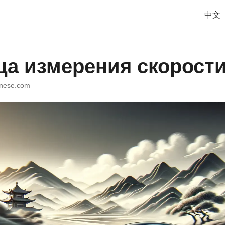
中文
ца измерения скорост
inese.com