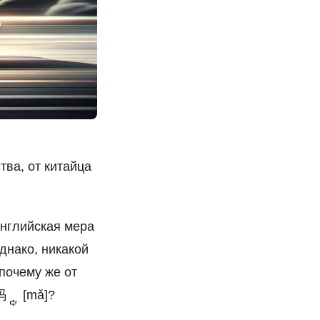
тва, от китайца
английская мера
днако, никакой
 почему же от
码
[mǎ]?