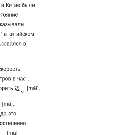
 в Китае были
стояние
оказывали
” в китайском
ьзовался в
скорость
ров в час”,
ворить
迈
[mài].
[mǎ].
да это
постепенно
码
[mǎ]