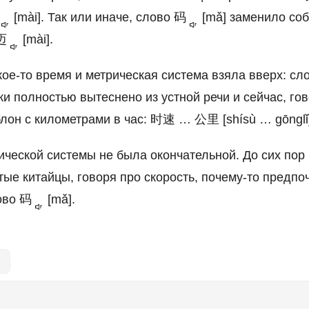
迈
[mài]. Так или иначе, слово
码
[mǎ] заменило со
迈
[mài].
ое-то время и метрическая система взяла вверх: сл
и полностью вытеснено из устной речи и сейчас, гов
лон с километрами в час: 时速 … 公里 [shísù … gōnglǐ]
ической системы не была окончательной. До сих пор
тые китайцы, говоря про скорость, почему-то предпо
ово
码
[mǎ].