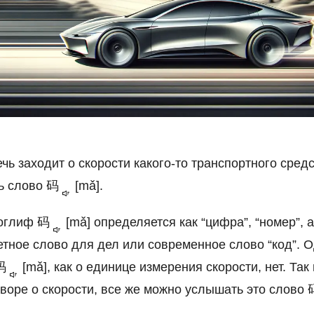
ечь заходит о скорости какого-то транспортного средс
ь слово
码
[mǎ].
роглиф
码
[mǎ] определяется как “цифра”, “номер”, 
етное слово для дел или современное слово “код”. О
码
[mǎ], как о единице измерения скорости, нет. Так
оворе о скорости, все же можно услышать это слово