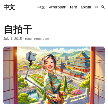
中文
中文
категории
теги
архив
✉
🔍
自拍干
July 1, 2015
· ruschinese.com