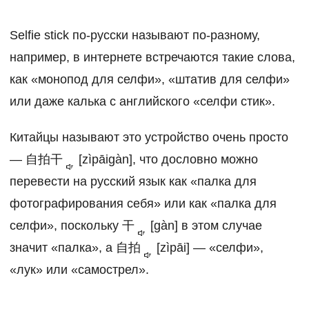
Selfie stick по-русски называют по-разному,
например, в интернете встречаются такие слова,
как «монопод для селфи», «штатив для селфи»
или даже калька с английского «селфи стик».
Китайцы называют это устройство очень просто
—
自拍干
[zìpāigàn], что дословно можно
перевести на русский язык как «палка для
фотографирования себя» или как «палка для
селфи», поскольку
干
[gàn] в этом случае
значит «палка», а
自拍
[zìpāi] — «селфи»,
«лук» или «самострел».