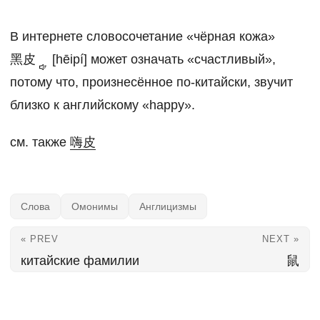
В интернете словосочетание «чёрная кожа»
黑皮
[hēipí] может означать «счастливый»,
потому что, произнесённое по-китайски, звучит
близко к английскому «happy».
см. также
嗨皮
Слова
Омонимы
Англицизмы
« PREV
NEXT »
китайские фамилии
鼠