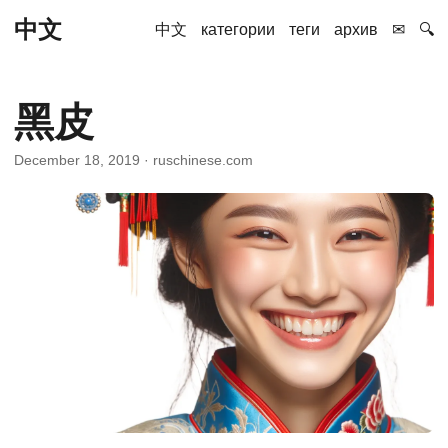
中文
中文
категории
теги
архив
✉
🔍
黑皮
December 18, 2019
· ruschinese.com